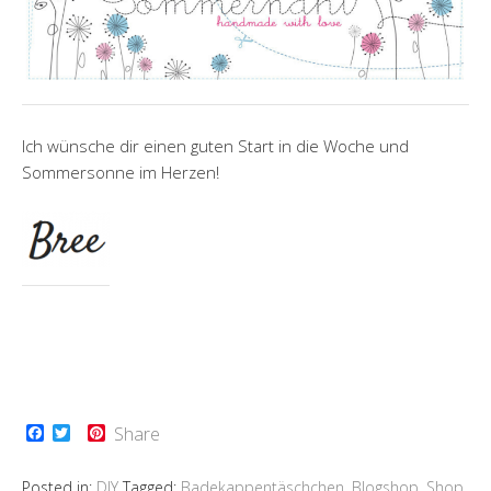
Ich wünsche dir einen guten Start in die Woche und
Sommersonne im Herzen!
F
T
P
Share
a
w
i
c
i
n
e
t
t
Posted in:
DIY
Tagged:
Badekappentäschchen
,
Blogshop
,
Shop
,