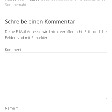
b
t
e
Sommernaht
o
e
r
o
r
e
k
s
t
Schreibe einen Kommentar
Deine E-Mail-Adresse wird nicht veröffentlicht.
Erforderliche
Felder sind mit
*
markiert
Kommentar
Name
*