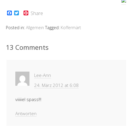
F
T
P
Share
a
w
i
c
i
n
e
t
t
Posted in:
Allgemein
Tagged:
Koffermärt
b
t
e
o
e
r
o
r
e
k
s
13 Comments
t
Lee-Ann
24. März 2012 at 6:08
viiiiiel spass!!!
Antworten