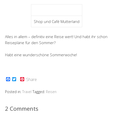
Shop und Café Mutterland
Alles in allem – definitiv eine Reise wert! Und habt ihr schon
Reisepläne für den Sommer?
Habt eine wunderschöne Sommerwoche!
F
T
P
Share
a
w
i
c
i
n
e
t
t
Posted in:
Travel
Tagged:
Reisen
b
t
e
o
e
r
o
r
e
k
s
2 Comments
t