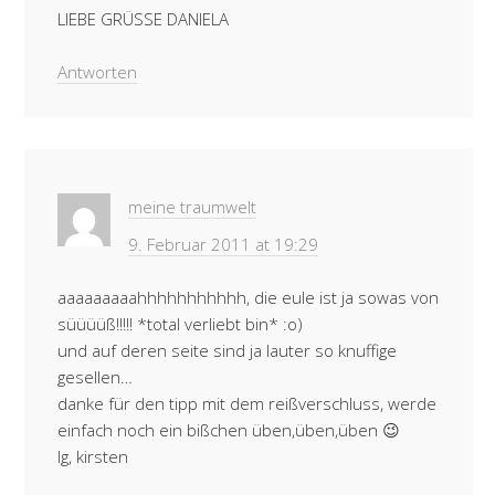
LIEBE GRÜSSE DANIELA
Antworten
meine traumwelt
9. Februar 2011 at 19:29
aaaaaaaaahhhhhhhhhhh, die eule ist ja sowas von
süüüüß!!!!! *total verliebt bin* :o)
und auf deren seite sind ja lauter so knuffige
gesellen…
danke für den tipp mit dem reißverschluss, werde
einfach noch ein bißchen üben,üben,üben 😉
lg, kirsten