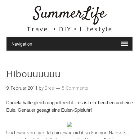
SummerLife
Travel • DIY • Lifestyle
Hibouuuuuu
9. Februar 2011
by
Bree
5 Comments
Daniela hatte gleich doppelt recht – es ist ein Tierchen und eine
Eule. Genauer gesagt eine Eulen-Spieluhr!
Und zwar von
hier
. Ich bin zwar nicht so Fan von Nähsets,