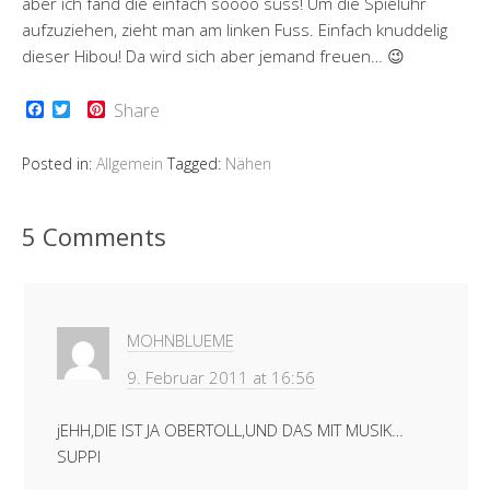
aber ich fand die einfach soooo süss! Um die Spieluhr
aufzuziehen, zieht man am linken Fuss. Einfach knuddelig
dieser Hibou! Da wird sich aber jemand freuen… 😉
F
T
P
Share
a
w
i
c
i
n
e
t
t
Posted in:
Allgemein
Tagged:
Nähen
b
t
e
o
e
r
o
r
e
k
s
5 Comments
t
MOHNBLUEME
9. Februar 2011 at 16:56
jEHH,DIE IST JA OBERTOLL,UND DAS MIT MUSIK…
SUPPI