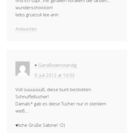
find ich supi…mir gefallen vorallem die farben…
wunderschöööön!
liebs grüessli lee-ann
Antworten
♥ GanzBodenständig
9. Juli 2012 at 10:03
Voll süüüüüüß, diese bunt bestickten
Schnuffeltücher!
Damals* gab es diese Tücher nur in sterilem
weiß….
♥liche Grüße Sabine! :O)