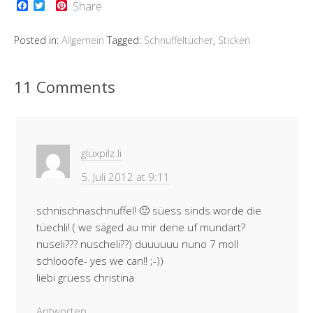
F
T
P
Share
a
w
i
c
i
n
e
t
t
Posted in:
Allgemein
Tagged:
Schnuffeltücher
,
Sticken
b
t
e
o
e
r
o
r
e
k
s
11 Comments
t
glüxpilz.li
5. Juli 2012 at 9:11
schnischnaschnuffel! 🙂 süess sinds worde die
tüechli! ( we säged au mir dene uf mundart?
nuseli??? nuscheli??) duuuuuu nuno 7 moll
schlooofe- yes we can!! ;-))
liebi grüess christina
Antworten