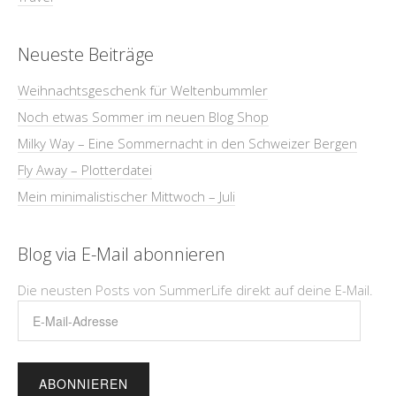
Neueste Beiträge
Weihnachtsgeschenk für Weltenbummler
Noch etwas Sommer im neuen Blog Shop
Milky Way – Eine Sommernacht in den Schweizer Bergen
Fly Away – Plotterdatei
Mein minimalistischer Mittwoch – Juli
Blog via E-Mail abonnieren
Die neusten Posts von SummerLife direkt auf deine E-Mail.
E-
Mail-
Adresse