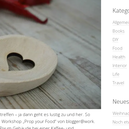
Kateg
Allgeme
Books
DIY
Food
Health
Interior
Life
Travel
Neues
Weihnac
effen – ja dann geht es lustig zu und her. So
m Workshop „Prop your Food“ von blogger@work.
Noch et
 Pixum Gebäude bei einer Kaffee- und