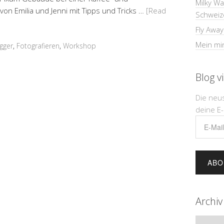
Milky W
n Emilia und Jenni mit Tipps und Tricks …
[Read
Schweiz
Fly Away
Mein min
gger
,
Fotografieren
,
Workshop
Blog v
Die neu
deine E-
E-
Mail-
Adress
Archiv
Archiv