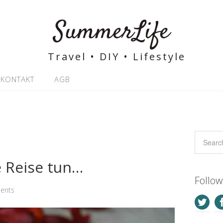
SummerLife
Travel • DIY • Lifestyle
KONTAKT
AGB
 Reise tun…
Follo
ents