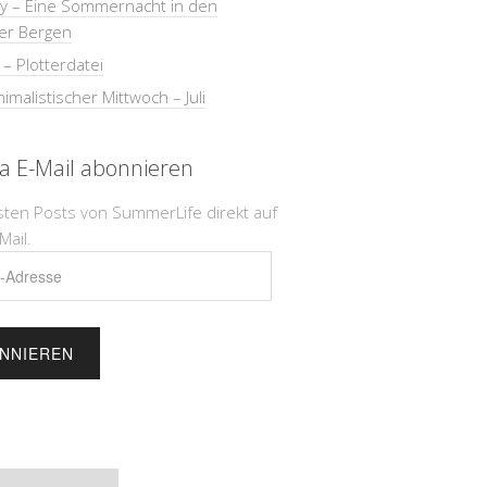
ay – Eine Sommernacht in den
er Bergen
 – Plotterdatei
imalistischer Mittwoch – Juli
ia E-Mail abonnieren
sten Posts von SummerLife direkt auf
Mail.
e