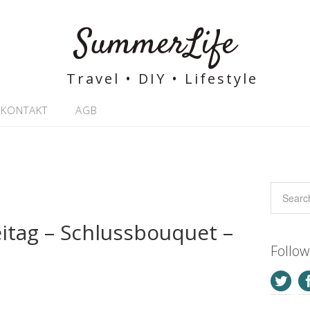
SummerLife
Travel • DIY • Lifestyle
KONTAKT
AGB
eitag – Schlussbouquet –
Follo