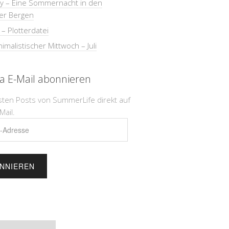
ay – Eine Sommernacht in den
er Bergen
 – Plotterdatei
imalistischer Mittwoch – Juli
ia E-Mail abonnieren
sten Posts von SummerLife direkt auf
Mail.
e