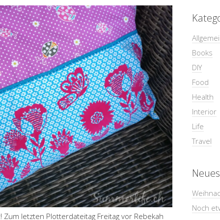
Kateg
Allgeme
Books
DIY
Food
Health
Interior
Life
Travel
Neues
Weihnac
Noch et
 Zum letzten Plotterdateitag Freitag vor Rebekah