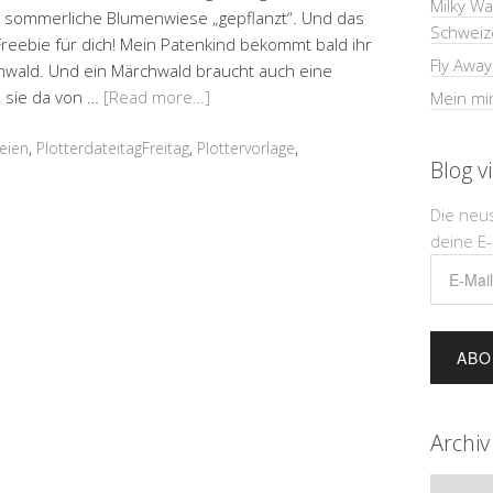
Milky W
 sommerliche Blumenwiese „gepflanzt“. Und das
Schweiz
Freebie für dich! Mein Patenkind bekommt bald ihr
Fly Away
wald. Und ein Märchwald braucht auch eine
s sie da von …
[Read more…]
Mein min
eien
,
PlotterdateitagFreitag
,
Plottervorlage
,
Blog v
Die neu
deine E-
E-
Mail-
Adress
Archiv
Archiv