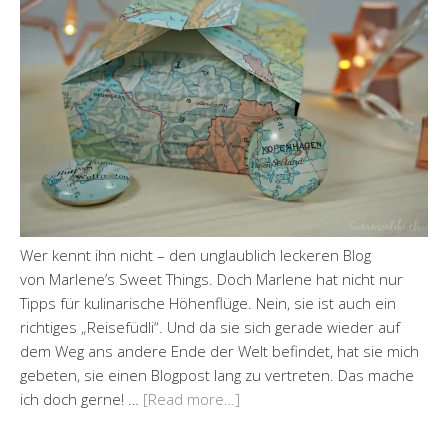
Wer kennt ihn nicht – den unglaublich leckeren Blog
von Marlene’s Sweet Things. Doch Marlene hat nicht nur
Tipps für kulinarische Höhenflüge. Nein, sie ist auch ein
richtiges „Reisefüdli“. Und da sie sich gerade wieder auf
dem Weg ans andere Ende der Welt befindet, hat sie mich
gebeten, sie einen Blogpost lang zu vertreten. Das mache
ich doch gerne! …
[Read more…]