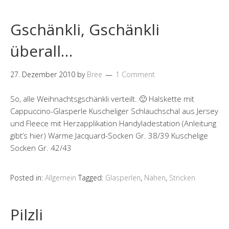
Gschänkli, Gschänkli
überall…
27. Dezember 2010
by
Bree
1 Comment
So, alle Weihnachtsgschänkli verteilt. 🙂 Halskette mit
Cappuccino-Glasperle Kuscheliger Schlauchschal aus Jersey
und Fleece mit Herzapplikation Handyladestation (Anleitung
gibt’s hier) Warme Jacquard-Socken Gr. 38/39 Kuschelige
Socken Gr. 42/43
Posted in:
Allgemein
Tagged:
Glasperlen
,
Nähen
,
Stricken
Pilzli