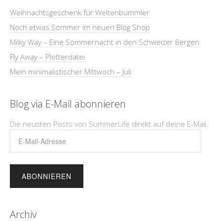
Weihnachtsgeschenk für Weltenbummler
Noch etwas Sommer im neuen Blog Shop
Milky Way – Eine Sommernacht in den Schweizer Bergen
Fly Away – Plotterdatei
Mein minimalistischer Mittwoch – Juli
Blog via E-Mail abonnieren
Die neusten Posts von SummerLife direkt auf deine E-Mail.
E-
Mail-
Adresse
Archiv