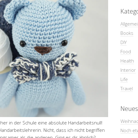
Kateg
Allgeme
Books
DIY
Food
Health
Interior
Life
Travel
Neues
Weihnac
rüher in der Schule eine absolute Handarbeitsnull!
ndarbeitslehrerin. Nicht, dass ich nicht begriffen
Noch et
angsamer als die anderen. Ging es dir ähnlich?