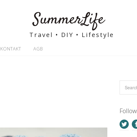
SummerLife
Travel • DIY • Lifestyle
KONTAKT
AGB
Follo