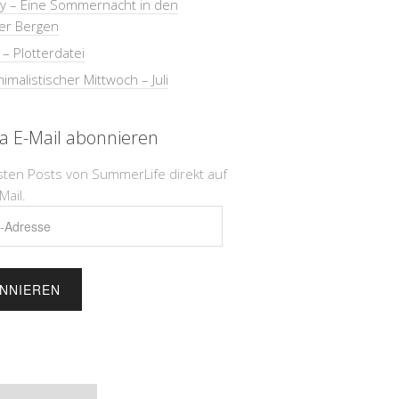
ay – Eine Sommernacht in den
er Bergen
 – Plotterdatei
imalistischer Mittwoch – Juli
ia E-Mail abonnieren
sten Posts von SummerLife direkt auf
Mail.
e