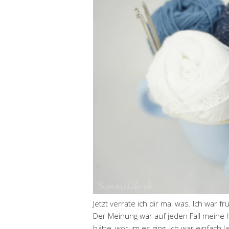
Jetzt verrate ich dir mal was. Ich war f
Der Meinung war auf jeden Fall meine Ha
hätte, worum es ging, ich war einfach l