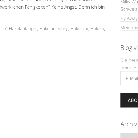
Milky W
erklichen Fähigkeiten? Keine Angst. Denn ich bin
Schweiz
Fly Away
Mein min
,
DIY
,
Häkelanfänger
,
Häkelanleitung
,
Häkelbär
,
Häkeln
,
Blog v
Die neu
deine E-
E-
Mail-
Adress
Archiv
Archiv