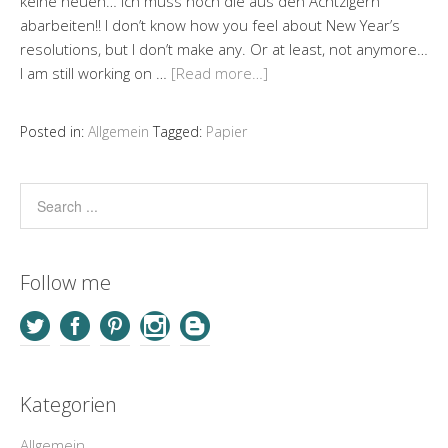
keine neuen… ich muss noch die aus den Achtzigern
abarbeiten!! I don’t know how you feel about New Year’s
resolutions, but I don’t make any. Or at least, not anymore…
I am still working on …
[Read more…]
Posted in:
Allgemein
Tagged:
Papier
Follow me
Kategorien
Allgemein