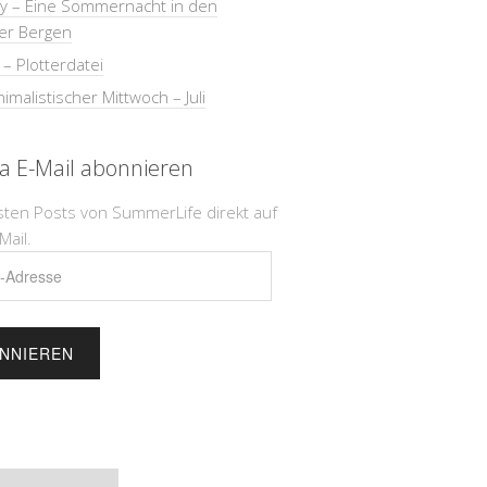
ay – Eine Sommernacht in den
er Bergen
 – Plotterdatei
imalistischer Mittwoch – Juli
ia E-Mail abonnieren
sten Posts von SummerLife direkt auf
Mail.
e