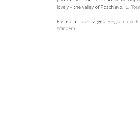
lovely – the valley of Poschiavo. …
[Re
Posted in:
Travel
Tagged:
Bergsommer
,
P
Wandern