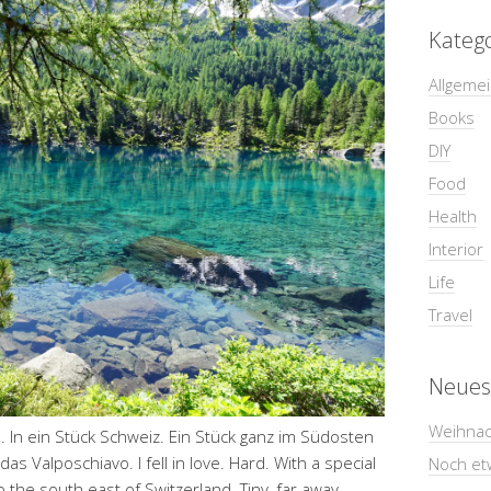
Kateg
Allgeme
Books
DIY
Food
Health
Interior
Life
Travel
Neues
Weihnac
. In ein Stück Schweiz. Ein Stück ganz im Südosten
das Valposchiavo. I fell in love. Hard. With a special
Noch et
to the south east of Switzerland. Tiny, far away,