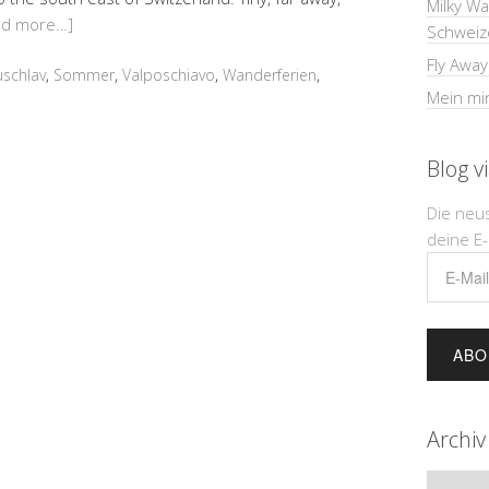
Milky W
ad more…]
Schweiz
Fly Away
uschlav
,
Sommer
,
Valposchiavo
,
Wanderferien
,
Mein min
Blog v
Die neu
deine E-
E-
Mail-
Adress
Archiv
Archiv