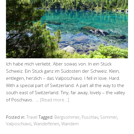
Ich habe mich verliebt. Aber sowas von. In ein Stück
Schweiz. Ein Stück ganz im Südosten der Schweiz. Klein,
entlegen, herzlich – das Valposchiavo. I fell in love. Hard.
With a special part of Switzerland. A part all the way to the
south east of Switzerland. Tiny, far away, lovely – the valley
of Poschiavo. …
[Read more…]
Posted in:
Travel
Tagged:
Bergsommer
,
Puschlav
,
Sommer
,
Valposchiavo
,
Wanderferien
,
Wandern