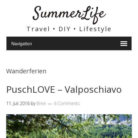
SummerLife
Travel • DIY • Lifestyle
Wanderferien
PuschLOVE – Valposchiavo
11. Juli 2016
by
Bree
6 Comments