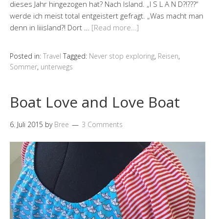
dieses Jahr hingezogen hat? Nach Island. „I S L A N D?!???“
werde ich meist total entgeistert gefragt. „Was macht man
denn in Iiiisland?! Dort …
[Read more…]
Posted in:
Travel
Tagged:
Never stop exploring
,
Reisen
,
Sommer
,
unterwegs
Boat Love and Love Boat
6. Juli 2015
by
Bree
3 Comments