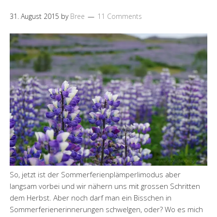
31. August 2015
by
Bree
11 Comments
So, jetzt ist der Sommerferienplämperlimodus aber
langsam vorbei und wir nähern uns mit grossen Schritten
dem Herbst. Aber noch darf man ein Bisschen in
Sommerferienerinnerungen schwelgen, oder? Wo es mich